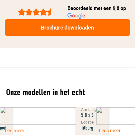
Beoordeeld met een 9,8 op
Brochure downloaden
Onze modellen in het echt
Model
Beta
g
Afmeting
5,8 x 3
Locatie
hoof
Tilburg
Lees meer
Lees meer