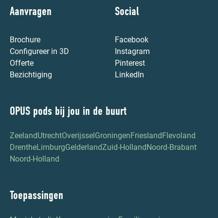
Aanvragen
Social
Brochure
Facebook
Configureer in 3D
Instagram
Offerte
Pinterest
Bezichtiging
LinkedIn
OPUS pods bij jou in de buurt
Zeeland
Utrecht
Overijssel
Groningen
Friesland
Flevoland
Drenthe
Limburg
Gelderland
Zuid-Holland
Noord-Brabant
Noord-Holland
Toepassingen