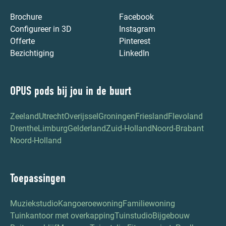
Brochure
Facebook
Configureer in 3D
Instagram
Offerte
Pinterest
Bezichtiging
LinkedIn
OPUS pods bij jou in de buurt
Zeeland
Utrecht
Overijssel
Groningen
Friesland
Flevoland
Drenthe
Limburg
Gelderland
Zuid-Holland
Noord-Brabant
Noord-Holland
Toepassingen
Muziekstudio
Kangoeroewoning
Familiewoning
Tuinkantoor met overkapping
Tuinstudio
Bijgebouw